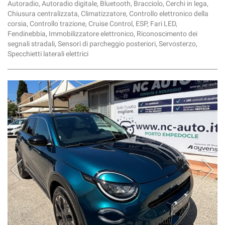
Autoradio, Autoradio digitale, Bluetooth, Bracciolo, Cerchi in lega,
Chiusura centralizzata, Climatizzatore, Controllo elettronico della
corsia, Controllo trazione, Cruise Control, ESP, Fari LED,
Fendinebbia, Immobilizzatore elettronico, Riconoscimento dei
segnali stradali, Sensori di parcheggio posteriori, Servosterzo,
Specchietti laterali elettrici