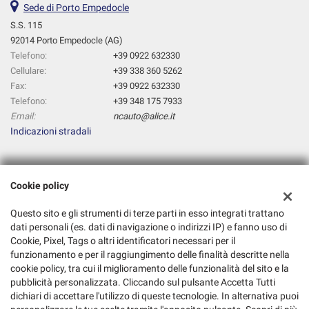
Sede di Porto Empedocle
S.S. 115
92014 Porto Empedocle (AG)
Telefono:
+39 0922 632330
Cellulare:
+39 338 360 5262
Fax:
+39 0922 632330
Telefono:
+39 348 175 7933
Email:
ncauto@alice.it
Indicazioni stradali
Dati fiscali:
Cookie policy
Nc Auto
S.S. 115, Porto Empedocle (AG)
Questo sito e gli strumenti di terze parti in esso integrati trattano
C.F/P.IVA:
02481330849
dati personali (es. dati di navigazione o indirizzi IP) e fanno uso di
Cookie, Pixel, Tags o altri identificatori necessari per il
Registro delle imprese:
AG
funzionamento e per il raggiungimento delle finalità descritte nella
cookie policy, tra cui il miglioramento delle funzionalità del sito e la
pubblicità personalizzata. Cliccando sul pulsante Accetta Tutti
dichiari di accettare l'utilizzo di queste tecnologie. In alternativa puoi