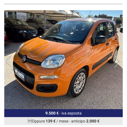
9.500 €
- iva esposta
Oppure
139 €
/ mese
-
anticipo
2.000 €