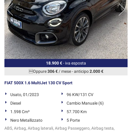
18.900 €
- iva esposta
Oppure
306 €
/ mese
-
anticipo
2.000 €
FIAT 500X 1.6 MultiJet 130 CV Sport
Usato, 01/2023
96 KW/131 CV
Diesel
Cambio Manuale (6)
1.598 Cm³
57.700 Km
Nero Metallizzato
5 Porte
ABS, Airbag, Airbag laterali, Airbag Passeggero, Airbag testa,