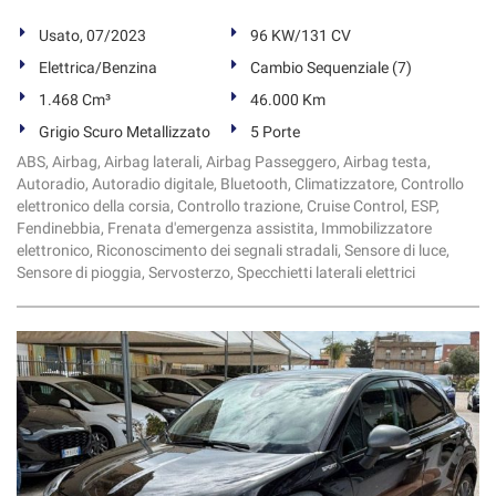
Usato, 07/2023
96 KW/131 CV
Elettrica/Benzina
Cambio Sequenziale (7)
1.468 Cm³
46.000 Km
Grigio Scuro Metallizzato
5 Porte
ABS, Airbag, Airbag laterali, Airbag Passeggero, Airbag testa,
Autoradio, Autoradio digitale, Bluetooth, Climatizzatore, Controllo
elettronico della corsia, Controllo trazione, Cruise Control, ESP,
Fendinebbia, Frenata d'emergenza assistita, Immobilizzatore
elettronico, Riconoscimento dei segnali stradali, Sensore di luce,
Sensore di pioggia, Servosterzo, Specchietti laterali elettrici