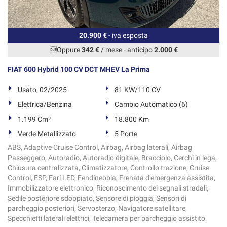
20.900 €
- iva esposta
Oppure
342 €
/ mese
-
anticipo
2.000 €
FIAT 600 Hybrid 100 CV DCT MHEV La Prima
Usato, 02/2025
81 KW/110 CV
Elettrica/Benzina
Cambio Automatico (6)
1.199 Cm³
18.800 Km
Verde Metallizzato
5 Porte
ABS, Adaptive Cruise Control, Airbag, Airbag laterali, Airbag
Passeggero, Autoradio, Autoradio digitale, Bracciolo, Cerchi in lega,
Chiusura centralizzata, Climatizzatore, Controllo trazione, Cruise
Control, ESP, Fari LED, Fendinebbia, Frenata d'emergenza assistita,
Immobilizzatore elettronico, Riconoscimento dei segnali stradali,
Sedile posteriore sdoppiato, Sensore di pioggia, Sensori di
parcheggio posteriori, Servosterzo, Navigatore satellitare,
Specchietti laterali elettrici, Telecamera per parcheggio assistito