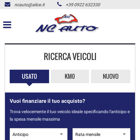
ncauto@alice.it
+39 0922 632330
HOME
LISTA VEICOLI
ACQUISTIAMO USATO
RICERCA VEICOLI
NOLEGGIO AUTO
USATO
KM0
NUOVO
CONTATTI
ALD USATO
Vuoi finanziare il tuo acquisto?
Trova velocemente il tuo veicolo ideale specificando l'anticipo e
NEWS
la spesa mensile massima
AREA COMMERCIANTI