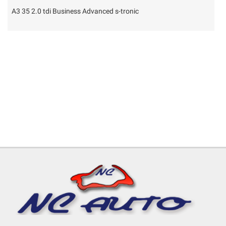
2.0 tdi Business Advanced s-tronic
500X 1.5 T