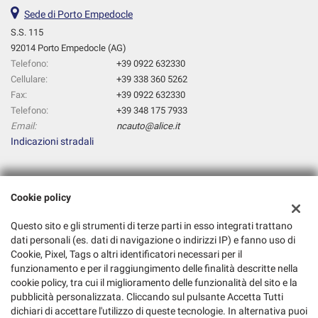
Sede di Porto Empedocle
S.S. 115
92014 Porto Empedocle (AG)
Telefono:
+39 0922 632330
Cellulare:
+39 338 360 5262
Fax:
+39 0922 632330
Telefono:
+39 348 175 7933
Email:
ncauto@alice.it
Indicazioni stradali
Dati fiscali:
Cookie policy
Nc Auto
S.S. 115, Porto Empedocle (AG)
Questo sito e gli strumenti di terze parti in esso integrati trattano
C.F/P.IVA:
02481330849
dati personali (es. dati di navigazione o indirizzi IP) e fanno uso di
Cookie, Pixel, Tags o altri identificatori necessari per il
Registro delle imprese:
AG
funzionamento e per il raggiungimento delle finalità descritte nella
cookie policy, tra cui il miglioramento delle funzionalità del sito e la
pubblicità personalizzata. Cliccando sul pulsante Accetta Tutti
dichiari di accettare l'utilizzo di queste tecnologie. In alternativa puoi