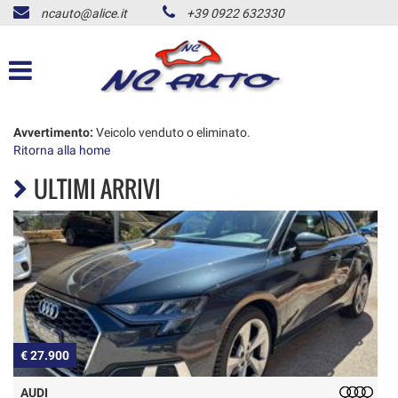
ncauto@alice.it
+39 0922 632330
HOME
LISTA VEICOLI
ACQUISTIAMO USATO
Avvertimento:
Veicolo venduto o eliminato.
Ritorna alla home
ULTIMI ARRIVI
NOLEGGIO AUTO
CONTATTI
ALD USATO
NEWS
900
€ 16.990
AREA COMMERCIANTI
FIAT