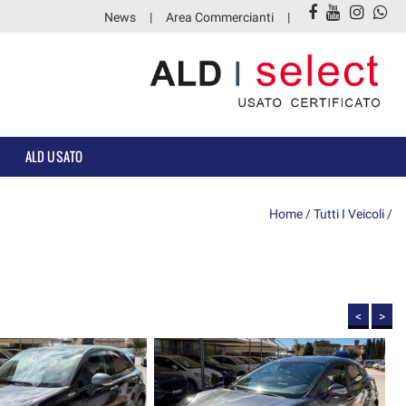
News
Area Commercianti
ALD USATO
Home
/
Tutti I Veicoli
/
<
>