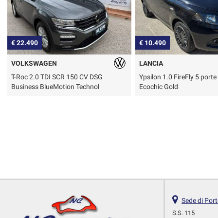
€ 22.490
€ 10.490
VOLKSWAGEN
LANCIA
T-Roc 2.0 TDI SCR 150 CV DSG
Ypsilon 1.0 FireFly 5 port
Business BlueMotion Technol
Ecochic Gold
Sede di Por
S.S. 115