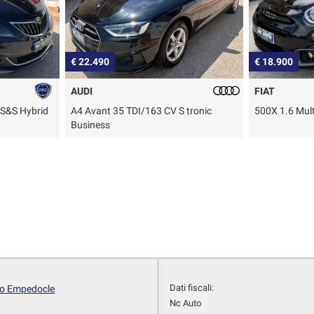
€ 22.490
€ 18.900
AUDI
FIAT
e S&S Hybrid
A4 Avant 35 TDI/163 CV S tronic
500X 1.6 Mult
Business
Dati fiscali:
to Empedocle
Nc Auto