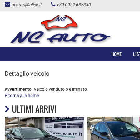
ncauto@alice.it
+39 0922 632330
HOME
LISTA VEICOLI
ACQUISTIAMO USATO
HOME
LIS
NOLEGGIO AUTO
Dettaglio veicolo
CONTATTI
Avvertimento:
Veicolo venduto o eliminato.
Ritorna alla home
ALD USATO
ULTIMI ARRIVI
NEWS
AREA COMMERCIANTI