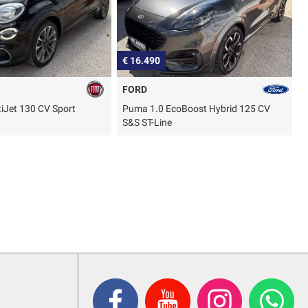
€ 16.490
€
FORD
iJet 130 CV Sport
Puma 1.0 EcoBoost Hybrid 125 CV
S&S ST-Line