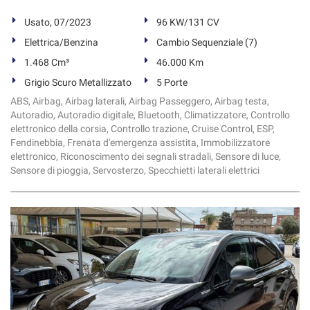
Usato, 07/2023
96 KW/131 CV
Elettrica/Benzina
Cambio Sequenziale (7)
1.468 Cm³
46.000 Km
Grigio Scuro Metallizzato
5 Porte
ABS, Airbag, Airbag laterali, Airbag Passeggero, Airbag testa,
Autoradio, Autoradio digitale, Bluetooth, Climatizzatore, Controllo
elettronico della corsia, Controllo trazione, Cruise Control, ESP,
Fendinebbia, Frenata d'emergenza assistita, Immobilizzatore
elettronico, Riconoscimento dei segnali stradali, Sensore di luce,
Sensore di pioggia, Servosterzo, Specchietti laterali elettrici