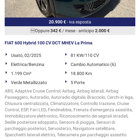
20.900 €
- iva esposta
Oppure
342 €
/ mese
-
anticipo
2.000 €
FIAT 600 Hybrid 100 CV DCT MHEV La Prima
Usato, 02/2025
81 KW/110 CV
Elettrica/Benzina
Cambio Automatico (6)
1.199 Cm³
18.800 Km
Verde Metallizzato
5 Porte
ABS, Adaptive Cruise Control, Airbag, Airbag laterali, Airbag
Passeggero, Autoradio, Autoradio digitale, Bracciolo, Cerchi in lega,
Chiusura centralizzata, Climatizzatore, Controllo trazione, Cruise
Control, ESP, Fari LED, Fendinebbia, Frenata d'emergenza assistita,
Immobilizzatore elettronico, Riconoscimento dei segnali stradali,
Sedile posteriore sdoppiato, Sensore di pioggia, Sensori di
parcheggio posteriori, Servosterzo, Navigatore satellitare,
Specchietti laterali elettrici, Telecamera per parcheggio assistito