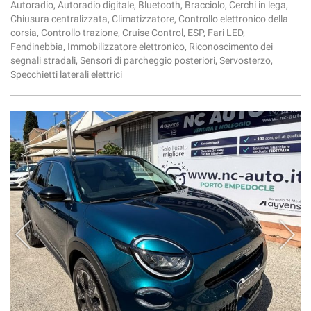
Autoradio, Autoradio digitale, Bluetooth, Bracciolo, Cerchi in lega,
Chiusura centralizzata, Climatizzatore, Controllo elettronico della
corsia, Controllo trazione, Cruise Control, ESP, Fari LED,
Fendinebbia, Immobilizzatore elettronico, Riconoscimento dei
segnali stradali, Sensori di parcheggio posteriori, Servosterzo,
Specchietti laterali elettrici