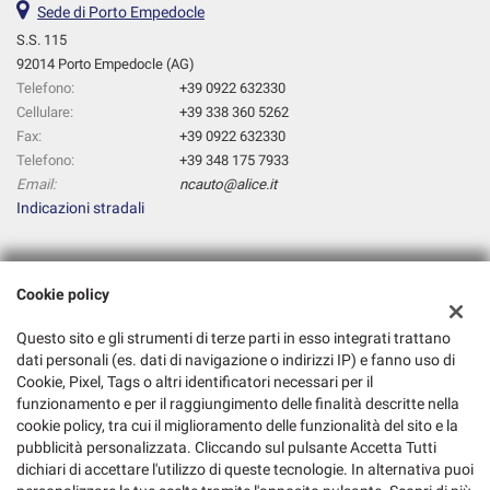
Sede di Porto Empedocle
S.S. 115
92014 Porto Empedocle (AG)
Telefono:
+39 0922 632330
Cellulare:
+39 338 360 5262
Fax:
+39 0922 632330
Telefono:
+39 348 175 7933
Email:
ncauto@alice.it
Indicazioni stradali
Dati fiscali:
Cookie policy
Nc Auto
S.S. 115, Porto Empedocle (AG)
Questo sito e gli strumenti di terze parti in esso integrati trattano
C.F/P.IVA:
02481330849
dati personali (es. dati di navigazione o indirizzi IP) e fanno uso di
Cookie, Pixel, Tags o altri identificatori necessari per il
Registro delle imprese:
AG
funzionamento e per il raggiungimento delle finalità descritte nella
cookie policy, tra cui il miglioramento delle funzionalità del sito e la
pubblicità personalizzata. Cliccando sul pulsante Accetta Tutti
dichiari di accettare l'utilizzo di queste tecnologie. In alternativa puoi