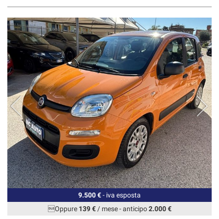
9.500 €
- iva esposta
Oppure
139 €
/ mese
-
anticipo
2.000 €