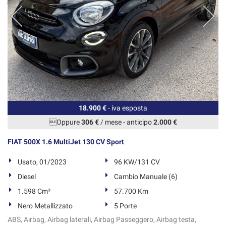
18.900 €
- iva esposta
Oppure
306 €
/ mese
-
anticipo
2.000 €
FIAT 500X 1.6 MultiJet 130 CV Sport
Usato, 01/2023
96 KW/131 CV
Diesel
Cambio Manuale (6)
1.598 Cm³
57.700 Km
Nero Metallizzato
5 Porte
ABS, Airbag, Airbag laterali, Airbag Passeggero, Airbag testa,