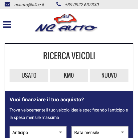
ncauto@alice.it
+39 0922 632330
HOME
LISTA VEICOLI
ACQUISTIAMO USATO
RICERCA VEICOLI
NOLEGGIO AUTO
USATO
KM0
NUOVO
CONTATTI
ALD USATO
Vuoi finanziare il tuo acquisto?
Trova velocemente il tuo veicolo ideale specificando l'anticipo e
NEWS
la spesa mensile massima
AREA COMMERCIANTI