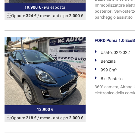
Immobilizzatore elettr
19.900 €
- iva esposta
posteriori, Servosterzo
Oppure
324 €
/ mese
-
anticipo
2.000 €
parcheggio assistito
FORD Puma 1.0 EcoB
Usato, 02/2022
Benzina
999 Cm³
Blu Pastello
360° camera, Airbag la
elettronico della cors
13.900 €
Oppure
218 €
/ mese
-
anticipo
2.000 €