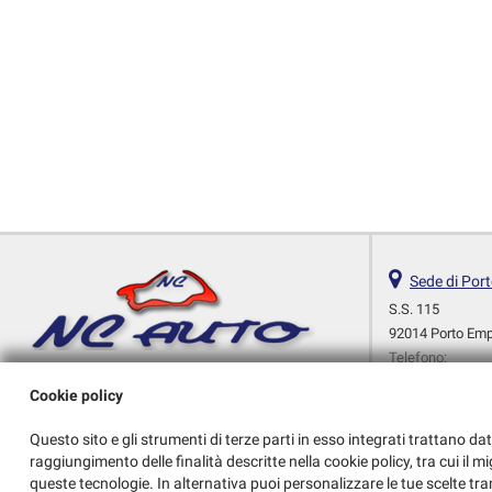
Sede di Por
S.S. 115
92014 Porto Em
Telefono:
Cellulare:
Cookie policy
Fax:
Telefono:
Questo sito e gli strumenti di terze parti in esso integrati trattano dat
Email:
raggiungimento delle finalità descritte nella cookie policy, tra cui il m
Indicazioni stra
queste tecnologie. In alternativa puoi personalizzare le tue scelte tra