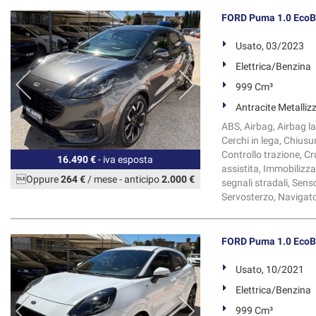
FORD Puma 1.0 EcoBo
Usato, 03/2023
Elettrica/Benzina
999 Cm³
Antracite Metalliz
ABS, Airbag, Airbag la
Cerchi in lega, Chiusu
Controllo trazione, C
16.490 €
- iva esposta
assistita, Immobilizza
Oppure
264 €
/ mese
-
anticipo
2.000 €
segnali stradali, Sens
Servosterzo, Navigatore
FORD Puma 1.0 EcoBo
Usato, 10/2021
Elettrica/Benzina
999 Cm³