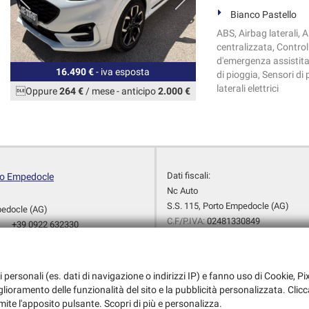
Bianco Pastello
ABS, Airbag laterali, A
centralizzata, Control
d'emergenza assistita,
16.490 €
- iva esposta
di pioggia, Sensori di
laterali elettrici
Oppure
264 €
/ mese
-
anticipo
2.000 €
Dati fiscali:
to Empedocle
Nc Auto
S.S. 115, Porto Empedocle (AG)
pedocle (AG)
C.F/P.IVA:
02481330849
+39 0922 632330
Registro delle imprese:
AG
+39 338 360 5262
+39 0922 632330
+39 348 175 7933
i personali (es. dati di navigazione o indirizzi IP) e fanno uso di Cookie, Pix
ncauto@alice.it
iglioramento delle funzionalità del sito e la pubblicità personalizzata. Clicc
dali
mite l'apposito pulsante. Scopri di più e personalizza.