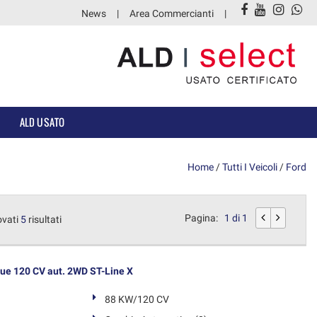
News
Area Commercianti
ALD USATO
Home
/
Tutti I Veicoli
/
Ford
Pagina:
1 di 1
ovati
5
risultati
ue 120 CV aut. 2WD ST-Line X
88 KW/120 CV