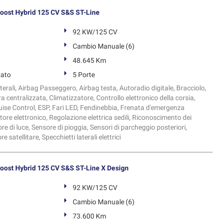
ost Hybrid 125 CV S&S ST-Line
92 KW/125 CV
Cambio Manuale (6)
48.645 Km
zato
5 Porte
terali, Airbag Passeggero, Airbag testa, Autoradio digitale, Bracciolo,
ra centralizzata, Climatizzatore, Controllo elettronico della corsia,
ruise Control, ESP, Fari LED, Fendinebbia, Frenata d'emergenza
tore elettronico, Regolazione elettrica sedili, Riconoscimento dei
ore di luce, Sensore di pioggia, Sensori di parcheggio posteriori,
 satellitare, Specchietti laterali elettrici
ost Hybrid 125 CV S&S ST-Line X Design
92 KW/125 CV
Cambio Manuale (6)
73.600 Km