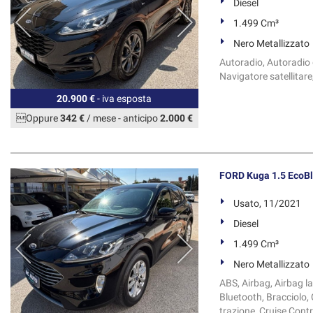
Diesel
1.499 Cm³
Nero Metallizzato
Autoradio, Autoradio d
Navigatore satellitare, 
20.900 €
- iva esposta
Oppure
342 €
/ mese
-
anticipo
2.000 €
FORD Kuga 1.5 EcoBl
Usato, 11/2021
Diesel
1.499 Cm³
Nero Metallizzato
ABS, Airbag, Airbag la
Bluetooth, Bracciolo, 
trazione, Cruise Contr