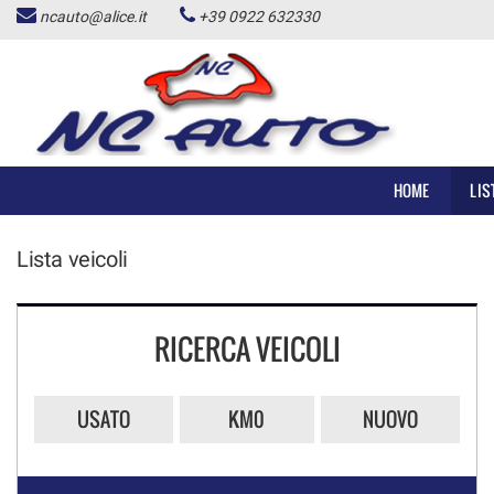
ncauto@alice.it
+39 0922 632330
HOME
LISTA VEICOLI
ACQUISTIAMO USATO
HOME
LIS
NOLEGGIO AUTO
Lista veicoli
CONTATTI
RICERCA VEICOLI
ALD USATO
USATO
KM0
NUOVO
NEWS
AREA COMMERCIANTI