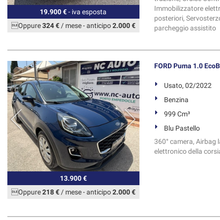
Immobilizzatore elettr
19.900 €
- iva esposta
posteriori, Servosterzo
Oppure
324 €
/ mese
-
anticipo
2.000 €
parcheggio assistito
FORD Puma 1.0 EcoB
Usato, 02/2022
Benzina
999 Cm³
Blu Pastello
360° camera, Airbag la
elettronico della cors
13.900 €
Oppure
218 €
/ mese
-
anticipo
2.000 €