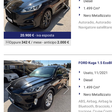
Diesel
1.499 Cm³
Nero Metallizzato
Autoradio, Autoradio d
Navigatore satellitare, 
20.900 €
- iva esposta
Oppure
342 €
/ mese
-
anticipo
2.000 €
FORD Kuga 1.5 EcoBl
Usato, 11/2021
Diesel
1.499 Cm³
Nero Metallizzato
ABS, Airbag, Airbag la
Bluetooth, Bracciolo, 
trazione, Cruise Contr