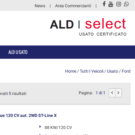
News
Area Commercianti
ALD USATO
Home
/
Tutti I Veicoli
/
Usato
/
Ford
Pagina:
1 di 1
ovati
5
risultati
ue 120 CV aut. 2WD ST-Line X
88 KW/120 CV