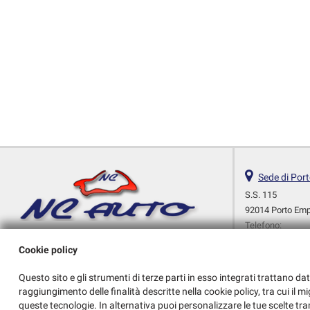
Sede di Por
S.S. 115
92014 Porto Em
Telefono:
Cellulare:
Cookie policy
Fax:
Telefono:
Questo sito e gli strumenti di terze parti in esso integrati trattano dat
Email:
raggiungimento delle finalità descritte nella cookie policy, tra cui il m
Indicazioni stra
queste tecnologie. In alternativa puoi personalizzare le tue scelte tra