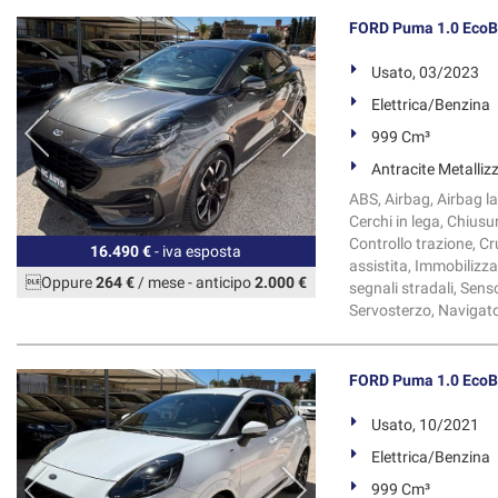
FORD Puma 1.0 EcoBo
Usato, 03/2023
Elettrica/Benzina
999 Cm³
Antracite Metalliz
ABS, Airbag, Airbag la
Cerchi in lega, Chiusu
Controllo trazione, C
16.490 €
- iva esposta
assistita, Immobilizza
Oppure
264 €
/ mese
-
anticipo
2.000 €
segnali stradali, Sens
Servosterzo, Navigatore
FORD Puma 1.0 EcoBo
Usato, 10/2021
Elettrica/Benzina
999 Cm³