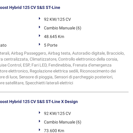
ost Hybrid 125 CV S&S ST-Line
92 KW/125 CV
Cambio Manuale (6)
48.645 Km
zato
5 Porte
terali, Airbag Passeggero, Airbag testa, Autoradio digitale, Bracciolo,
ra centralizzata, Climatizzatore, Controllo elettronico della corsia,
ruise Control, ESP, Fari LED, Fendinebbia, Frenata d'emergenza
tore elettronico, Regolazione elettrica sedili, Riconoscimento dei
ore di luce, Sensore di pioggia, Sensori di parcheggio posteriori,
 satellitare, Specchietti laterali elettrici
ost Hybrid 125 CV S&S ST-Line X Design
92 KW/125 CV
Cambio Manuale (6)
73.600 Km