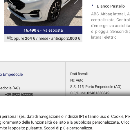
Bianco Pastello
ABS, Airbag laterali, A
centralizzata, Control
d'emergenza assistita,
16.490 €
- iva esposta
di pioggia, Sensori di
laterali elettrici
Oppure
264 €
/ mese
-
anticipo
2.000 €
Dati fiscali:
to Empedocle
Nc Auto
S.S. 115, Porto Empedocle (AG)
pedocle (AG)
C.F/P.IVA:
02481330849
+39 0922 632330
Registro delle imprese:
AG
+39 338 360 5262
+39 0922 632330
+39 348 175 7933
i personali (es. dati di navigazione o indirizzi IP) e fanno uso di Cookie, Pix
ncauto@alice.it
iglioramento delle funzionalità del sito e la pubblicità personalizzata. Clicc
dali
mite l'apposito pulsante. Scopri di più e personalizza.