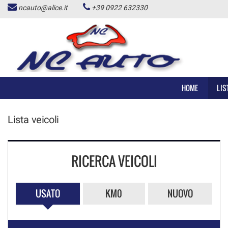
ncauto@alice.it
+39 0922 632330
HOME
LISTA VEICOLI
ACQUISTIAMO USATO
HOME
LIS
NOLEGGIO AUTO
Lista veicoli
CONTATTI
RICERCA VEICOLI
ALD USATO
USATO
KM0
NUOVO
NEWS
AREA COMMERCIANTI