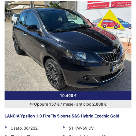
10.490 €
Oppure
157 €
/ mese
-
anticipo
2.000 €
LANCIA Ypsilon 1.0 FireFly 5 porte S&S Hybrid Ecochic Gold
Usato, 06/2021
51 KW/69 CV