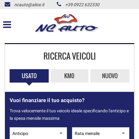
ncauto@alice.it
+39 0922 632330
HOME
LISTA VEICOLI
ACQUISTIAMO USATO
RICERCA VEICOLI
NOLEGGIO AUTO
USATO
KM0
NUOVO
CONTATTI
ALD USATO
Vuoi finanziare il tuo acquisto?
Trova velocemente il tuo veicolo ideale specificando l'anticipo e
NEWS
la spesa mensile massima
AREA COMMERCIANTI