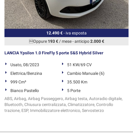
12.490 €
- iva esposta
Oppure
193 €
/ mese
-
anticipo
2.000 €
LANCIA Ypsilon 1.0 FireFly 5 porte S&S Hybrid Silver
Usato, 08/2023
51 KW/69 CV
Elettrica/Benzina
Cambio Manuale (6)
999 Cm³
35.500 Km
Bianco Pastello
5 Porte
ABS, Airbag, Airbag Passeggero, Airbag testa, Autoradio digitale,
Bluetooth, Chiusura centralizzata, Climatizzatore, Controllo
trazione, ESP, Immobilizzatore elettronico, Servosterzo