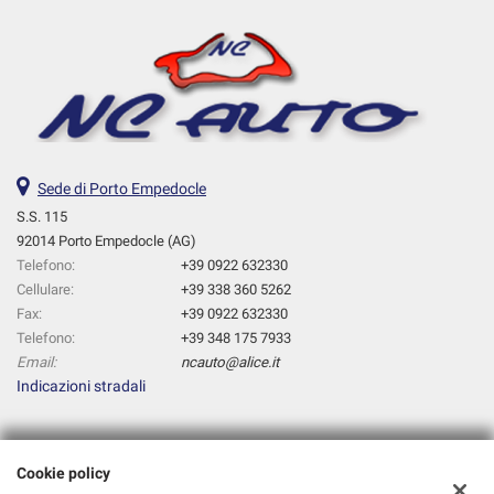
Sede di Porto Empedocle
S.S. 115
92014 Porto Empedocle (AG)
Telefono:
+39 0922 632330
Cellulare:
+39 338 360 5262
Fax:
+39 0922 632330
Telefono:
+39 348 175 7933
Email:
ncauto@alice.it
Indicazioni stradali
Dati fiscali:
Cookie policy
Nc Auto