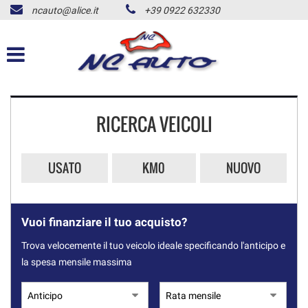
ncauto@alice.it
+39 0922 632330
HOME
LISTA VEICOLI
ACQUISTIAMO USATO
RICERCA VEICOLI
NOLEGGIO AUTO
USATO
KM0
NUOVO
CONTATTI
ALD USATO
Vuoi finanziare il tuo acquisto?
Trova velocemente il tuo veicolo ideale specificando l'anticipo e
NEWS
la spesa mensile massima
AREA COMMERCIANTI