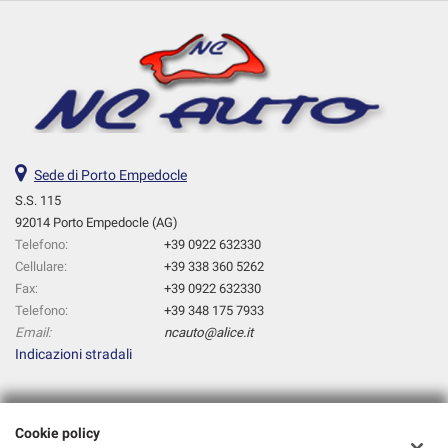
Sede di Porto Empedocle
S.S. 115
92014 Porto Empedocle (AG)
Telefono:
+39 0922 632330
Cellulare:
+39 338 360 5262
Fax:
+39 0922 632330
Telefono:
+39 348 175 7933
Email:
ncauto@alice.it
Indicazioni stradali
Dati fiscali:
Cookie policy
Nc Auto