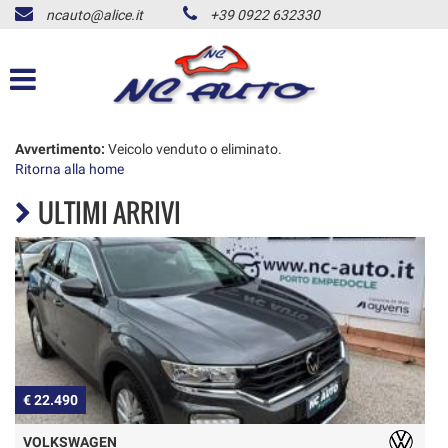
ncauto@alice.it
+39 0922 632330
HOME
LISTA VEICOLI
ACQUISTIAMO USATO
Avvertimento:
Veicolo venduto o eliminato.
Ritorna alla home
ULTIMI ARRIVI
NOLEGGIO AUTO
CONTATTI
ALD USATO
NEWS
€ 22.490
€
AREA COMMERCIANTI
VOLKSWAGEN