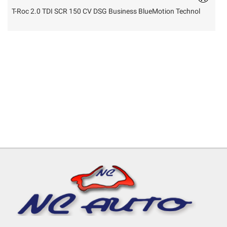
T-Roc 2.0 TDI SCR 150 CV DSG Business BlueMotion Technol
Y