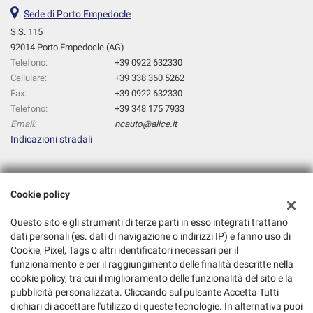
Sede di Porto Empedocle
S.S. 115
92014 Porto Empedocle (AG)
Telefono:
+39 0922 632330
Cellulare:
+39 338 360 5262
Fax:
+39 0922 632330
Telefono:
+39 348 175 7933
Email:
ncauto@alice.it
Indicazioni stradali
Dati fiscali:
Cookie policy
Nc Auto
S.S. 115, Porto Empedocle (AG)
Questo sito e gli strumenti di terze parti in esso integrati trattano
C.F/P.IVA:
02481330849
dati personali (es. dati di navigazione o indirizzi IP) e fanno uso di
Cookie, Pixel, Tags o altri identificatori necessari per il
Registro delle imprese:
AG
funzionamento e per il raggiungimento delle finalità descritte nella
cookie policy, tra cui il miglioramento delle funzionalità del sito e la
pubblicità personalizzata. Cliccando sul pulsante Accetta Tutti
dichiari di accettare l'utilizzo di queste tecnologie. In alternativa puoi