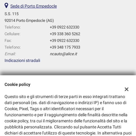
Sede di Porto Empedocle
S.S. 115
92014 Porto Empedocle (AG)
Telefono:
+39 0922 632330
Cellulare:
+39 338 360 5262
Fax:
+39 0922 632330
Telefono:
+39 348 175 7933
Email:
ncauto@alice.it
Indicazioni stradali
Dati fiscali:
Cookie policy
Nc Auto
S.S. 115, Porto Empedocle (AG)
Questo sito e gli strumenti di terze parti in esso integrati trattano
C.F/P.IVA:
02481330849
dati personali (es. dati di navigazione o indirizzi IP) e fanno uso di
Cookie, Pixel, Tags o altri identificatori necessari per il
Registro delle imprese:
AG
funzionamento e per il raggiungimento delle finalità descritte nella
cookie policy, tra cui il miglioramento delle funzionalità del sito e la
pubblicità personalizzata. Cliccando sul pulsante Accetta Tutti
dichiari di accettare l'utilizzo di queste tecnologie. In alternativa puoi