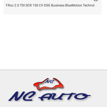
T-Roc 2.0 TDI SCR 150 CV DSG Business BlueMotion Technol
Y