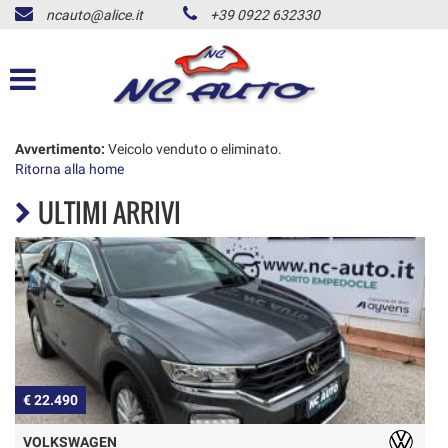
ncauto@alice.it
+39 0922 632330
HOME
LISTA VEICOLI
ACQUISTIAMO USATO
Avvertimento:
Veicolo venduto o eliminato.
Ritorna alla home
ULTIMI ARRIVI
NOLEGGIO AUTO
CONTATTI
ALD USATO
NEWS
€ 22.490
€
AREA COMMERCIANTI
VOLKSWAGEN